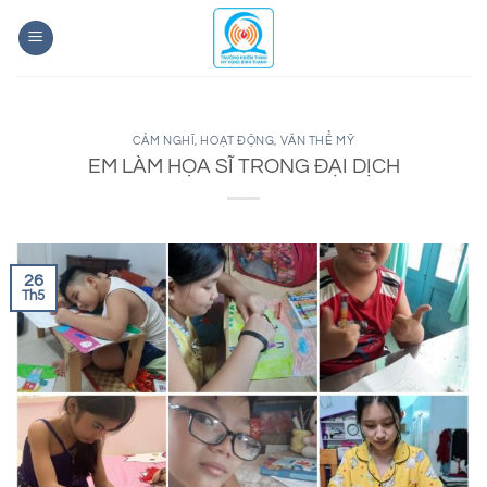
Bỏ
qua
nội
dung
CẢM NGHĨ
,
HOẠT ĐỘNG
,
VĂN THỂ MỸ
EM LÀM HỌA SĨ TRONG ĐẠI DỊCH
26
Th5