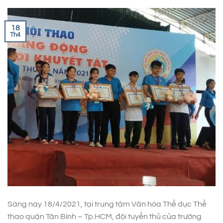
18
Th4
Sáng nay 18/4/2021, tại trung tâm Văn hóa Thể dục Thể
thao quận Tân Bình – Tp.HCM, đội tuyển thủ của trường