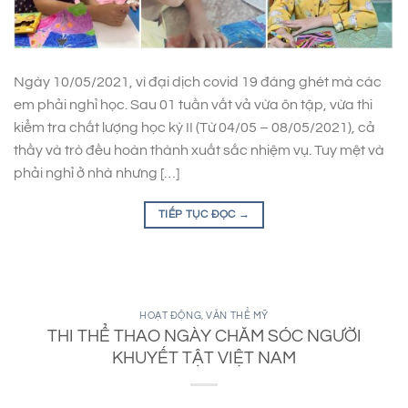
Ngày 10/05/2021, vì đại dịch covid 19 đáng ghét mà các
em phải nghỉ học. Sau 01 tuần vất vả vừa ôn tập, vừa thi
kiểm tra chất lượng học kỳ II (Từ 04/05 – 08/05/2021), cả
thầy và trò đều hoàn thành xuất sắc nhiệm vụ. Tuy mệt và
phải nghỉ ở nhà nhưng […]
TIẾP TỤC ĐỌC
→
HOẠT ĐỘNG
,
VĂN THỂ MỸ
THI THỂ THAO NGÀY CHĂM SÓC NGƯỜI
KHUYẾT TẬT VIỆT NAM