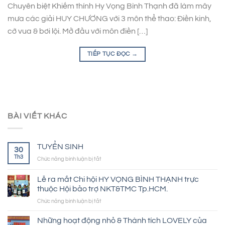
Chuyên biệt Khiếm thính Hy Vọng Bình Thạnh đã làm mây
mưa các giải HUY CHƯƠNG với 3 môn thể thao: Điền kinh,
cờ vua & bơi lội. Mở đầu với môn điền […]
TIẾP TỤC ĐỌC
→
BÀI VIẾT KHÁC
TUYỂN SINH
30
Th3
ở
Chức năng bình luận bị tắt
TUYỂN
SINH
Lễ ra mắt Chi hội HY VỌNG BÌNH THẠNH trực
thuộc Hội bảo trợ NKT&TMC Tp.HCM.
ở
Chức năng bình luận bị tắt
Lễ
ra
Những hoạt động nhỏ & Thành tích LOVELY của