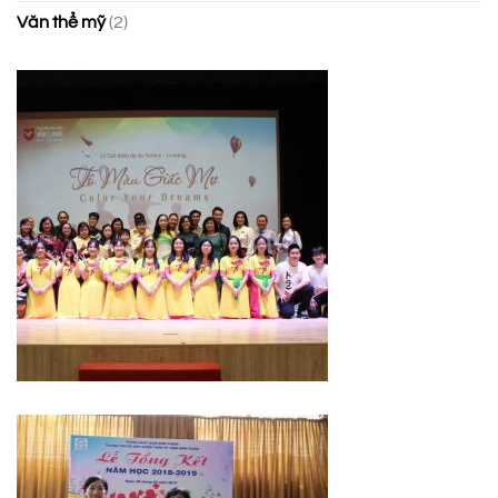
TNCS
Văn thể mỹ
(2)
phường
21,
quận
Bình
Thạnh